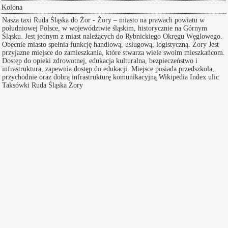
Kolona
Nasza
taxi Ruda Śląska do Żor
- Żory – miasto na prawach powiatu w
południowej Polsce, w województwie śląskim, historycznie na Górnym
Śląsku. Jest jednym z miast należących do Rybnickiego Okręgu Węglowego.
Obecnie miasto spełnia funkcję handlową, usługową, logistyczną.
Żory
Jest
przyjazne miejsce do zamieszkania, które stwarza wiele swoim mieszkańcom.
Dostęp do opieki zdrowotnej, edukacja kulturalna, bezpieczeństwo i
infrastruktura, zapewnia dostęp do edukacji. Miejsce posiada przedszkola,
przychodnie oraz dobrą infrastrukturę komunikacyjną
Wikipedia
Index ulic
Taksówki Ruda Śląska Żory
Taksówki w Żorach
zapewniają bezpieczny i wygodny przejazd pod adres na koncert lub
innego rodzaju wydarzenie a po zakończeniu imprezy zapewniamy
komfortowy powrót do domu.
Przeprowadzki w Żorach
oferujemy Wam sprawną pomoc w realizacji i przygotowaniu się do
tego przedsięwzięcia doradzając lub całkowicie wyręczając - dołącz do
grona zadowolonych klientów.
Transfer na Lotnisko serwis 24/7
NaLotnisko24h.pl, Polska tel.: +48 880 307 773,
Mapa
Pośpieszny
dojazd na lotnisko - Żory
i okolice zamów transfer na lotniska z