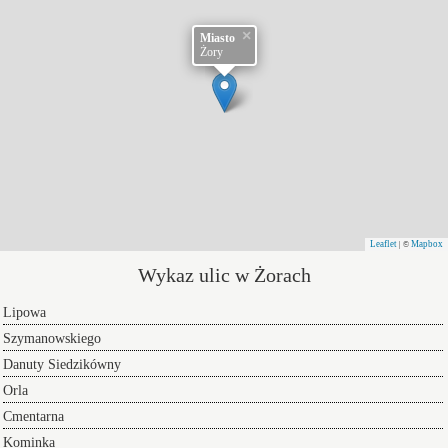
×
Miasto
Żory
Leaflet
Mapbox
| ©
Wykaz ulic w Żorach
Lipowa
Szymanowskiego
Danuty Siedzikówny
Orla
Cmentarna
Kominka