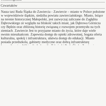
Czwartaków
Nasza
taxi Ruda Śląska do Zawiercia
- Zawiercie – miasto w Polsce położone
w województwie śląskim, siedziba powiatu zawierciańskiego. Miasto, leżące
na terenie historycznej Małopolski, jest zazwyczaj zaliczane do Zagłębia
Dąbrowskiego ze względu na bliskość takich miast, jak Dąbrowa Górnicza
czy Będzin oraz zbliżoną historię związaną z rozwojem przemysłu na tych
ziemiach.
Zawiercie
Jest to przyjazne miasto do życia, które daje wiele
swoim mieszkańcom. Zapewnia dostęp do opieki zdrowotnej, bogata oferta
kulturalna, spokój i infrastruktura, ułatwia dostęp do edukacji. Miasto
posiada przedszkola, gabinety medyczne oraz dobrą infrastrukturę
komunikacyjną
Wikipedia
Index ulic
Taksówki Ruda Śląska Zawiercie
Taksówki w Zawierciu
zapewniają bezpieczny i wygodny przejazd pod adres na koncert lub
innego rodzaju wydarzenie a po zakończeniu imprezy zapewniamy
komfortowy powrót do domu.
Przeprowadzki w Zawierciu
oferujemy Wam sprawną pomoc w realizacji i przygotowaniu się do
tego przedsięwzięcia doradzając lub całkowicie wyręczając - dołącz do
grona zadowolonych klientów.
Transfer na Lotnisko serwis 24/7