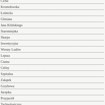
Cicha
Kromołowska
Łośnicka
Gliniana
Jana Kilińskiego
Staromiejska
Skarpa
Inwestycyjna
Wiosny Ludów
Lepsza
Ciasna
Celiny
Szpitalna
Zakątek
Grzybowa
Jurajska
Przyjaciół
Technologiczna