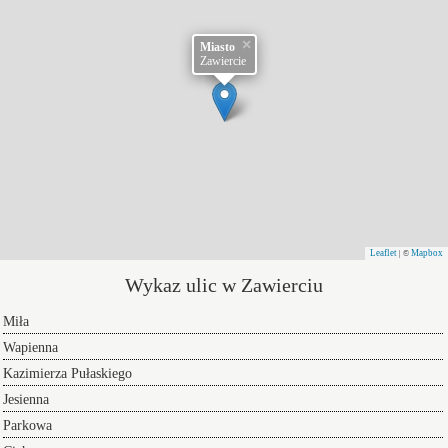
×
Miasto
Zawiercie
Leaflet
Mapbox
| ©
Wykaz ulic w Zawierciu
Miła
Wapienna
Kazimierza Pułaskiego
Jesienna
Parkowa