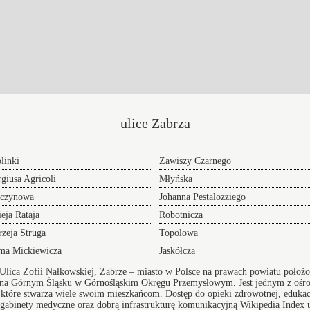
ulice Zabrza
linki
Zawiszy Czarnego
giusa Agricoli
Młyńska
zczynowa
Johanna Pestalozziego
eja Rataja
Robotnicza
zeja Struga
Topolowa
ma Mickiewicza
Jaskółcza
Ulica Zofii Nałkowskiej, Zabrze – miasto w Polsce na prawach powiatu poło
y na Górnym Śląsku w Górnośląskim Okręgu Przemysłowym. Jest jednym z ośrod
 które stwarza wiele swoim mieszkańcom. Dostęp do opieki zdrowotnej, edukacja
, gabinety medyczne oraz dobrą infrastrukturę komunikacyjną
Wikipedia
Index 