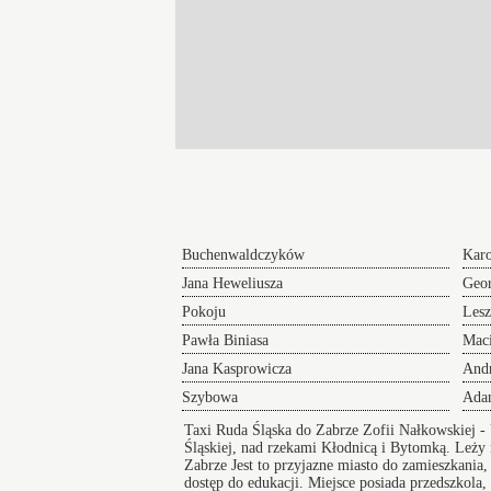
Buchenwaldczyków
Karo
Jana Heweliusza
Geor
Pokoju
Les
Pawła Biniasa
Maci
Jana Kasprowicza
Andr
Szybowa
Ada
Taxi Ruda Śląska do Zabrze Zofii Nałkowskiej
- 
Śląskiej, nad rzekami Kłodnicą i Bytomką. Leż
Zabrze
Jest to przyjazne miasto do zamieszkania,
dostęp do edukacji. Miejsce posiada przedszkola