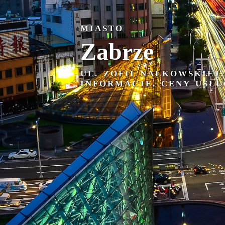
MIASTO
Zabrze
UL. ZOFII NAŁKOWSKIEJ
INFORMACJE, CENY USŁU