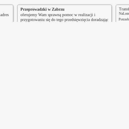
Transf
Przeprowadzki w Zabrzu
NaLotni
 adres
oferujemy Wam sprawną pomoc w realizacji i
Potrze
przygotowaniu się do tego przedsięwzięcia doradzając
zarezer
lub całkowicie wyręczając - dołącz do grona
transpo
zadowolonych klientów.
ierz
Piekary Śląskie
ułtowy
Pszczyna
zyn
Tarnowskie Góry
Ciekawe miejcsa w Zabrzu
iedle Borsiga
Kopalnia Węgla Kamiennego
lonia robotnicza Borsigwerke osiedle
Guido nieczynna kopalnia węgla
otnicze (należące do grupy śląskich
kamiennego nadanie górnicze z 2
edli patronackich)
października 1855 roku, eksploatacja
1871 do 1928