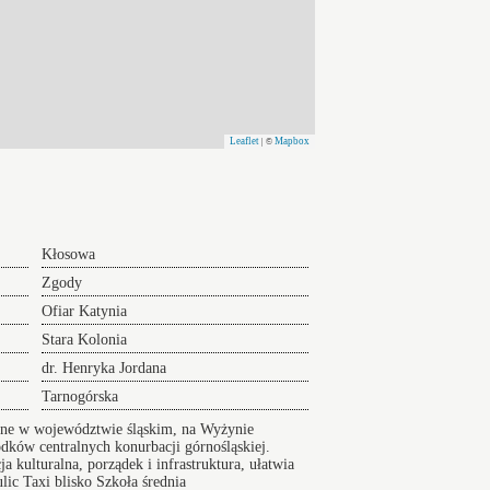
Leaflet
Mapbox
| ©
Kłosowa
Zgody
Ofiar Katynia
Stara Kolonia
dr. Henryka Jordana
Tarnogórska
żone w województwie śląskim, na Wyżynie
ków centralnych konurbacji górnośląskiej.
 kulturalna, porządek i infrastruktura, ułatwia
ulic
Taxi blisko Szkoła średnia