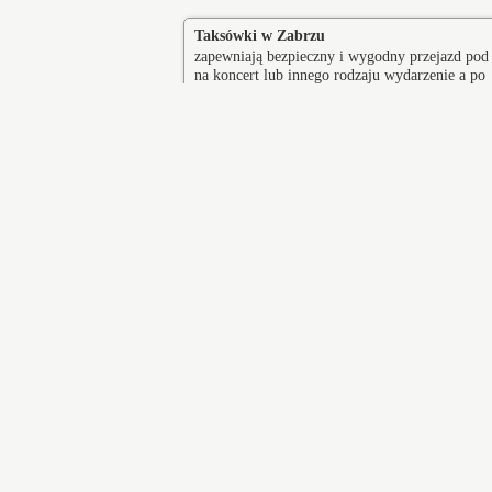
Taksówki w Zabrzu
zapewniają bezpieczny i wygodny przejazd pod
na koncert lub innego rodzaju wydarzenie a po
zakończeniu imprezy zapewniamy komfortowy
powrót do domu.
Lubliniec
Siew
Koziegłowy
Ryd
Jaworzno
Cies
Hotel Admiralspalast
Os
po II wojnie światowej hotel Prezydent,
Ko
następnie Przodownik i Monopol –
rob
hotel z 1927 roku w Zabrzu, wpisany
osi
do rejestru zabytków