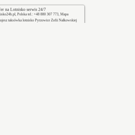
er na Lotnisko serwis 24/7
sko24h.pl, Polska tel.: +48 880 307 773,
Mapa
bujesz
taksówka lotnisko Pyrzowice
Zofii Nałkowskiej
wuj przewóz na lotniska przed terminem. Sprawdzony
rt na lotnisko - Serwis 24h.
Żory
Katowice
Żywiec
Wieża ciśnień
budynek w formie wieży, na którego
szczycie znajduje się zbiornik na wodę,
 od
służący do zapewnienia stabilnego
ciśnienia w wodociągu