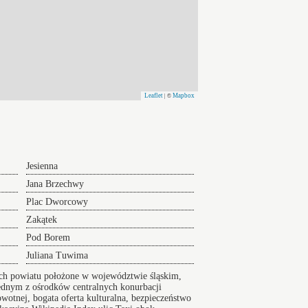
Leaflet
Mapbox
| ©
Jesienna
Jana Brzechwy
Plac Dworcowy
Zakątek
Pod Borem
Juliana Tuwima
ach powiatu położone w województwie śląskim,
ednym z ośrodków centralnych konurbacji
wotnej, bogata oferta kulturalna, bezpieczeństwo