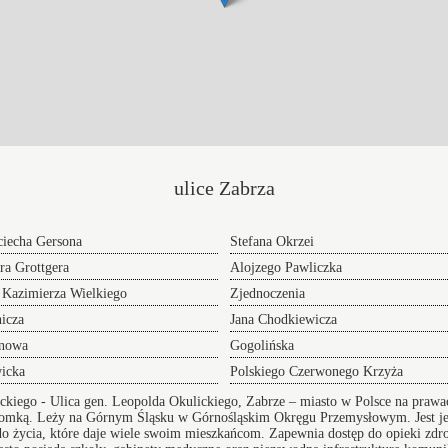
ulice Zabrza
iecha Gersona
Stefana Okrzei
ra Grottgera
Alojzego Pawliczka
 Kazimierza Wielkiego
Zjednoczenia
icza
Jana Chodkiewicza
inowa
Gogolińska
icka
Polskiego Czerwonego Krzyża
ickiego
- Ulica gen. Leopolda Okulickiego, Zabrze – miasto w Polsce na praw
ytomką. Leży na Górnym Śląsku w Górnośląskim Okręgu Przemysłowym. Jest j
do życia, które daje wiele swoim mieszkańcom. Zapewnia dostęp do opieki zdro