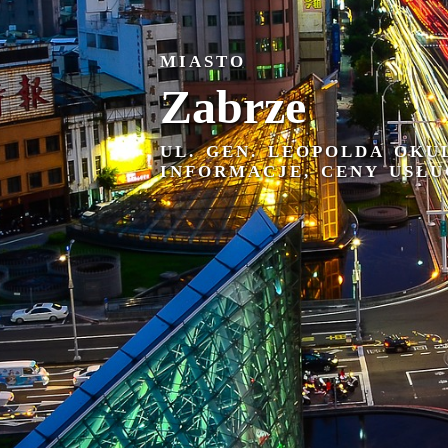
MIASTO
Zabrze
UL. GEN. LEOPOLDA OKU
INFORMACJE, CENY USŁU