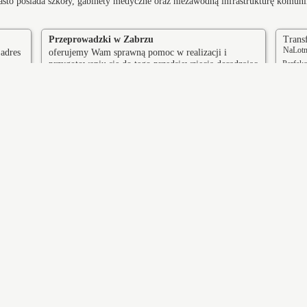
Miasto posiada szkoły, gabinety medyczne oraz niezawodną infrastrukturę komun
Transf
Przeprowadzki w Zabrzu
NaLotni
 adres
oferujemy Wam sprawną pomoc w realizacji i
Perfek
przygotowaniu się do tego przedsięwzięcia doradzając
Okulick
lub całkowicie wyręczając - dołącz do grona
Błyskaw
zadowolonych klientów.
zyn
Łazy
ekociny
Blachownia
czów
Mikołów
Ciekawe miejcsa w Zabrzu
tel Admiralspalast
Wieża ciśnień
II wojnie światowej hotel Prezydent,
budynek w formie wieży, na którego
stępnie Przodownik i Monopol –
szczycie znajduje się zbiornik na wo
tel z 1927 roku w Zabrzu, wpisany
służący do zapewnienia stabilnego
 rejestru zabytków
ciśnienia w wodociągu