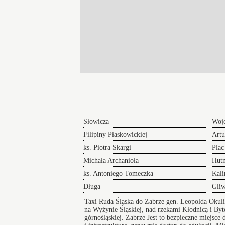
Słowicza
Wojc
Filipiny Płaskowickiej
Artu
ks. Piotra Skargi
Plac
Michała Archanioła
Hutn
ks. Antoniego Tomeczka
Kal
Długa
Gliw
Taxi Ruda Śląska do Zabrze gen. Leopolda Okul
na Wyżynie Śląskiej, nad rzekami Kłodnicą i B
górnośląskiej.
Zabrze
Jest to bezpieczne miejsce 