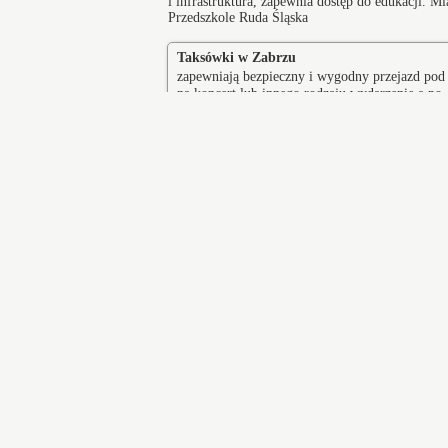
i infrastruktura, zapewnia dostęp do edukacji. 
Przedszkole Ruda Śląska
Taksówki w Zabrzu
zapewniają bezpieczny i wygodny przejazd pod
na koncert lub innego rodzaju wydarzenie a po
zakończeniu imprezy zapewniamy komfortowy
powrót do domu.
Sosnowiec
Cies
Pszczyna
Szcz
Wodzisław Śląski
Sko
Kopalnia Węgla Kamiennego
Ho
Guido nieczynna kopalnia węgla
po 
kamiennego nadanie górnicze z 2
na
października 1855 roku, eksploatacja od
ho
1871 do 1928
do