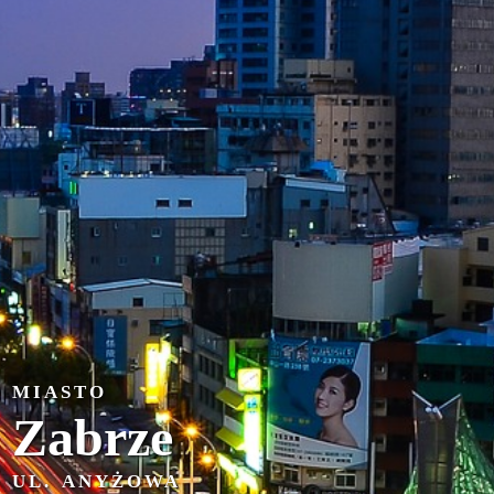
MIASTO
Zabrze
UL. ANYŻOWA