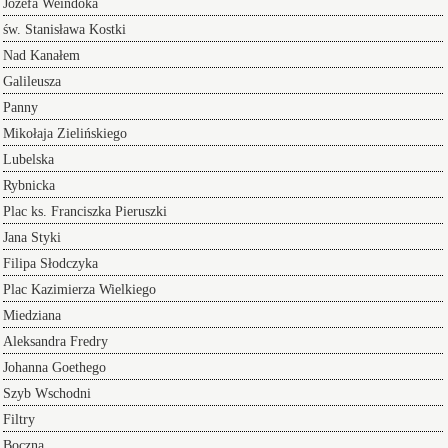
Józefa Weindoka
św. Stanisława Kostki
Nad Kanałem
Galileusza
Panny
Mikołaja Zielińskiego
Lubelska
Rybnicka
Plac ks. Franciszka Pieruszki
Jana Styki
Filipa Słodczyka
Plac Kazimierza Wielkiego
Miedziana
Aleksandra Fredry
Johanna Goethego
Szyb Wschodni
Filtry
Boczna