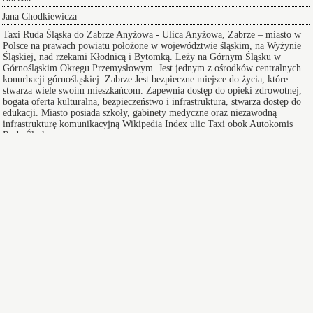
Jana Chodkiewicza
Taxi Ruda Śląska do Zabrze Anyżowa
- Ulica Anyżowa, Zabrze – miasto w
Polsce na prawach powiatu położone w województwie śląskim, na Wyżynie
Śląskiej, nad rzekami Kłodnicą i Bytomką. Leży na Górnym Śląsku w
Górnośląskim Okręgu Przemysłowym. Jest jednym z ośrodków centralnych
konurbacji górnośląskiej.
Zabrze
Jest bezpieczne miejsce do życia, które
stwarza wiele swoim mieszkańcom. Zapewnia dostęp do opieki zdrowotnej,
bogata oferta kulturalna, bezpieczeństwo i infrastruktura, stwarza dostęp do
edukacji. Miasto posiada szkoły, gabinety medyczne oraz niezawodną
infrastrukturę komunikacyjną
Wikipedia
Index ulic
Taxi obok Autokomis
Ruda Śląska
Taksówki w Zabrzu
zapewniają bezpieczny i wygodny przejazd pod adres na koncert lub
innego rodzaju wydarzenie a po zakończeniu imprezy zapewniamy
komfortowy powrót do domu.
Przeprowadzki w Zabrzu
oferujemy Wam sprawną pomoc w realizacji i przygotowaniu się do
tego przedsięwzięcia doradzając lub całkowicie wyręczając - dołącz do
grona zadowolonych klientów.
Transfer na Lotnisko serwis 24/7