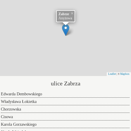
×
Zabrze
Anyżowa
Leaflet
Mapbox
| ©
ulice Zabrza
Edwarda Dembowskiego
Władysława Łokietka
Chorzowska
Cisowa
Karola Gorzawskiego