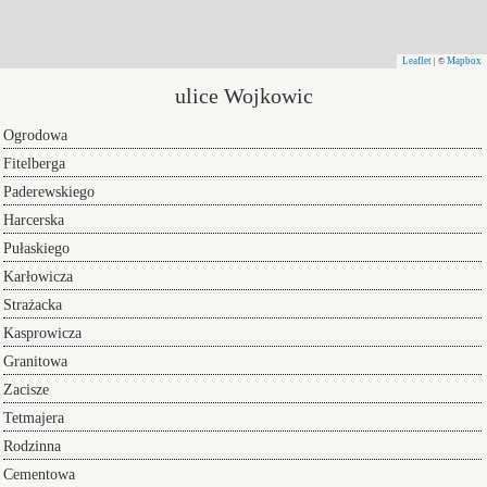
Leaflet
Mapbox
| ©
ulice Wojkowic
Ogrodowa
Fitelberga
Paderewskiego
Harcerska
Pułaskiego
Karłowicza
Strażacka
Kasprowicza
Granitowa
Zacisze
Tetmajera
Rodzinna
Cementowa