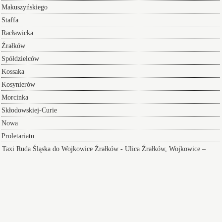
Makuszyńskiego
Staffa
Racławicka
Źrałków
Spółdzielców
Kossaka
Kosynierów
Morcinka
Skłodowskiej-Curie
Nowa
Proletariatu
Taxi Ruda Śląska do Wojkowice Źrałków
- Ulica Źrałków, Wojkowice –
miasto w południowej Polsce, w województwie śląskim, w powiecie
będzińskim. Położone są nad rzeką Brynicą, w Zagłębiu Dąbrowskim,
będącym historyczną częścią zachodniej Małopolski.
Wojkowice
Jest
bezpieczne miejsce do życia, które daje wiele swoim mieszkańcom. Zapewnia
dostęp do opieki zdrowotnej, edukacja kulturalna, spokój i infrastruktura,
ułatwia dostęp do edukacji. Miejsce posiada przedszkola, gabinety medyczne
oraz wspaniałą infrastrukturę komunikacyjną
Wikipedia
Index ulic
Siłownia
przewóz taksówka Ruda Śląska