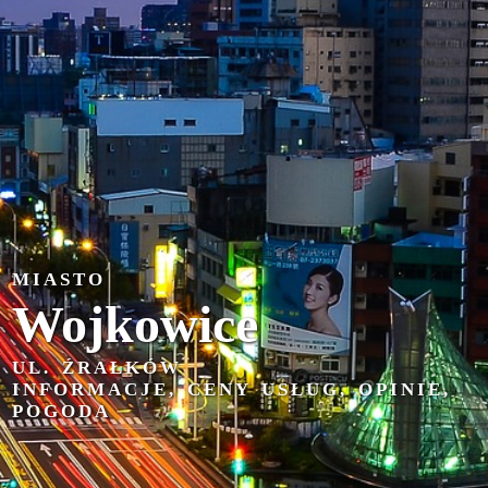
MIASTO
Wojkowice
UL. ŹRAŁKÓW
INFORMACJE, CENY USŁUG, OPINIE,
POGODA