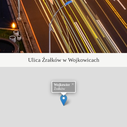
Ulica Źrałków w Wojkowicach
×
Wojkowice
Źrałków