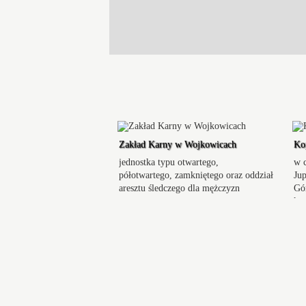
Zakład Karny w Wojkowicach
Ko
jednostka typu otwartego,
w 
półotwartego, zamkniętego oraz oddział
Ju
aresztu śledczego dla mężczyzn
Gó
ko