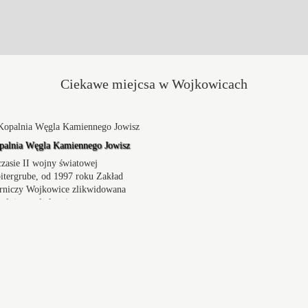
Ciekawe miejcsa w Wojkowicach
palnia Węgla Kamiennego Jowisz
czasie II wojny światowej
pitergrube, od 1997 roku Zakład
rniczy Wojkowice zlikwidowana
palnia węgla kamiennego
Wykaz ulic w Wojkowicach