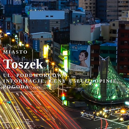
MIASTO
Toszek
UL. PODDWORCOWA
INFORMACJE, CENY USŁUG, OPINIE,
POGODA