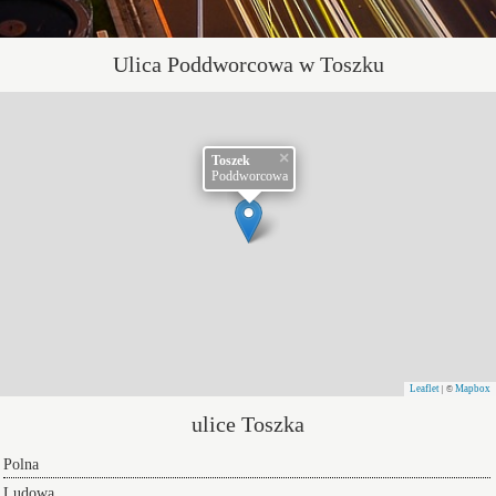
Ulica Poddworcowa w Toszku
×
Toszek
Poddworcowa
Leaflet
Mapbox
| ©
ulice Toszka
Polna
Ludowa