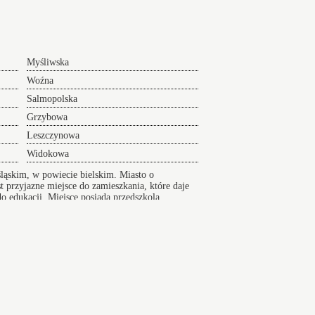
Myśliwska
Woźna
Salmopolska
Grzybowa
Leszczynowa
Widokowa
ląskim, w powiecie bielskim. Miasto o
t przyjazne miejsce do zamieszkania, które daje
o edukacji. Miejsce posiada przedszkola,
Radlin