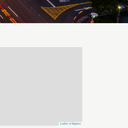
Leaflet
Mapbox
| ©