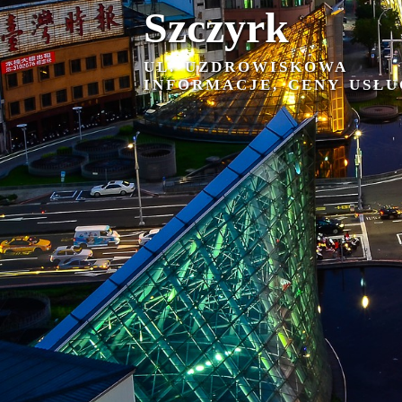
Szczyrk
UL. UZDROWISKOWA
INFORMACJE, CENY USŁU