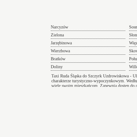
Narcyzów
Sos
Zielona
Słon
Jarzębinowa
Wię
Wierzbowa
Sko
Bratków
Poł
Doliny
Wil
Taxi Ruda Śląska do Szczyrk Uzdrowiskowa
- Ul
charakterze turystyczno-wypoczynkowym. Wedłu
wiele swoim mieszkańcom. Zapewnia dostęp do opie
gabinety medyczne oraz niezawodną infrastrukt
Taksówki w Szczyrku
zapewniają bezpieczny i wygodny przejazd pod
na koncert lub innego rodzaju wydarzenie a po
zakończeniu imprezy zapewniamy komfortowy
powrót do domu.
Szczekociny
Czel