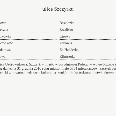
ulice Szczyrku
nowa
Beskidzka
eczna
Zwalisko
zikówka
Cisowa
wronków
Zdrowia
udniowa
Za Hańderką
lowa
Klimczoka
ica Uzdrowiskowa, Szczyrk – miasto w południowej Polsce, w województwie ś
g danych z 31 grudnia 2016 roku miasto miało 5734 mieszkańców.
Szczyrk
Jes
ki zdrowotnej, edukacja kulturalna, spokój i infrastruktura, ułatwia dostęp d
urę komunikacyjną
Wikipedia
Index ulic
Taksówka Ruda Śląska Kurs
Przeprowadzki w Szczyrku
 adres
oferujemy Wam sprawną pomoc w realizacji i
przygotowaniu się do tego przedsięwzięcia doradzając
lub całkowicie wyręczając - dołącz do grona
zadowolonych klientów.
adź
Bielsko-Biała