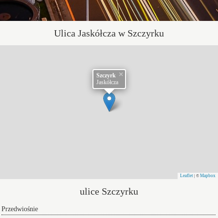
Ulica Jaskółcza w Szczyrku
×
Szczyrk
Jaskółcza
Leaflet
Mapbox
| ©
ulice Szczyrku
Przedwiośnie