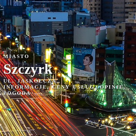
MIASTO
Szczyrk
UL. JASKÓŁCZA
INFORMACJE, CENY USŁUG, OPINIE,
POGODA