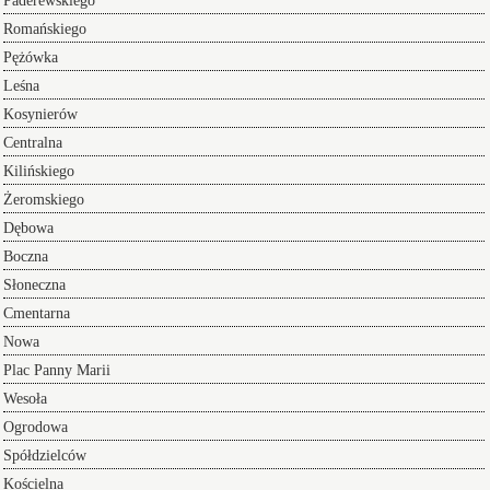
Paderewskiego
Romańskiego
Pężówka
Leśna
Kosynierów
Centralna
Kilińskiego
Żeromskiego
Dębowa
Boczna
Słoneczna
Cmentarna
Nowa
Plac Panny Marii
Wesoła
Ogrodowa
Spółdzielców
Kościelna