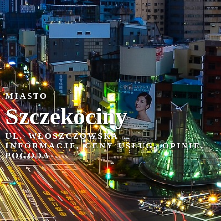
MIASTO
Szczekociny
UL. WŁOSZCZOWSKA
INFORMACJE, CENY USŁUG, OPINIE,
POGODA