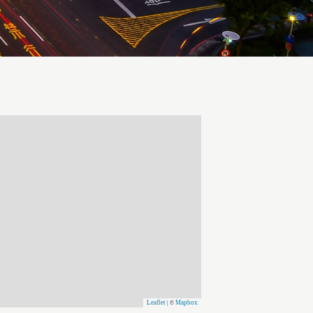
Leaflet
Mapbox
| ©