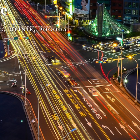
ce
G, OPINIE, POGODA