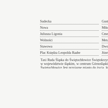
Sudecka
Gus
Nowa
Miko
Juliusza Ligonia
Cme
Wolności
Met
Stawowa
Dwo
Plac Księdza Leopolda Raabe
Józe
Taxi Ruda Śląska do Świętochłowice Świętokrzy
w województwie śląskim, w centrum Górnośląski
Świętochłowice
Jest przyjazne miasto do życia, 
infrastruktura, zapewnia dostęp do edukacji. Mi
Taksówki w Świętochłowicach
zapewniają bezpieczny i wygodny przejazd pod
na koncert lub innego rodzaju wydarzenie a po
zakończeniu imprezy zapewniamy komfortowy
powrót do domu.
Zawiercie
Żor