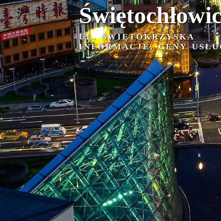
Świętochłowi
UL. ŚWIĘTOKRZYSKA
INFORMACJE, CENY USŁU