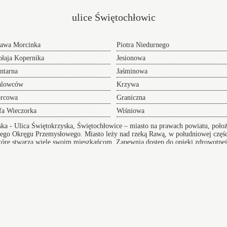
ulice Świętochłowic
tawa Morcinka
Piotra Niedurnego
łaja Kopernika
Jesionowa
ntarna
Jaśminowa
alowców
Krzywa
rcowa
Graniczna
fa Wieczorka
Wiśniowa
ska
- Ulica Świętokrzyska, Świętochłowice – miasto na prawach powiatu, poło
ego Okręgu Przemysłowego. Miasto leży nad rzeką Rawą, w południowej częśc
które stwarza wiele swoim mieszkańcom. Zapewnia dostęp do opieki zdrowotnej,
asto posiada przedszkola, przychodnie oraz dobrą infrastrukturę komunikacyjną
Transf
Przeprowadzki w Świętochłowicach
NaLotni
 adres
oferujemy Wam sprawną pomoc w realizacji i
Potrze
przygotowaniu się do tego przedsięwzięcia doradzając
zamów t
lub całkowicie wyręczając - dołącz do grona
przejaz
zadowolonych klientów.
y
Sławków