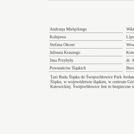
Andrzeja Mielęckiego
Wikt
Kolejowa
Lip
Stefana Okrzei
Wro
Juliusza Krauzego
Kons
Jana Przybyły
dr. 
Powstańców Śląskich
Bies
Taxi Ruda Śląska do Świętochłowice Park Jorda
Śląsku, w województwie śląskim, w centrum Gór
Katowickiej.
Świętochłowice
Jest to bezpieczne 
infrastruktura, stwarza dostęp do edukacji. Mias
taksówka Ruda Śląska
Taksówki w Świętochłowicach
zapewniają bezpieczny i wygodny przejazd pod
na koncert lub innego rodzaju wydarzenie a po
zakończeniu imprezy zapewniamy komfortowy
powrót do domu.