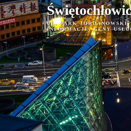
Świętochłowi
UL. PARK JORDANOWSKI
INFORMACJE, CENY USŁU