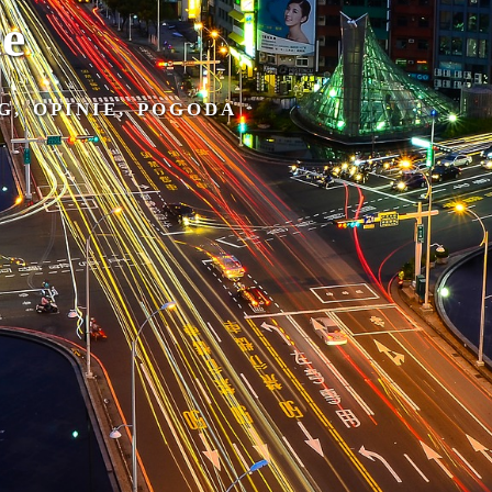
ce
G, OPINIE, POGODA