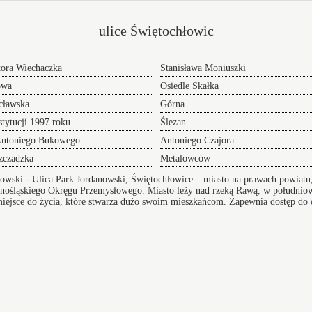
ulice Świętochłowic
ora Wiechaczka
Stanisława Moniuszki
owa
Osiedle Skałka
cławska
Górna
tytucji 1997 roku
Ślęzan
Antoniego Bukowego
Antoniego Czajora
zczadzka
Metalowców
nowski
- Ulica Park Jordanowski, Świętochłowice – miasto na prawach powiat
nośląskiego Okręgu Przemysłowego. Miasto leży nad rzeką Rawą, w południow
miejsce do życia, które stwarza dużo swoim mieszkańcom. Zapewnia dostęp do o
to posiada szkoły, gabinety medyczne oraz dobrą infrastrukturę komunikacyjną
Transf
Przeprowadzki w Świętochłowicach
NaLotni
 adres
oferujemy Wam sprawną pomoc w realizacji i
Korzys
przygotowaniu się do tego przedsięwzięcia doradzając
transfe
lub całkowicie wyręczając - dołącz do grona
lotnisk
zadowolonych klientów.