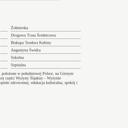
Żołnierska
Drogowa Trasa Średnicowa
Biskupa Teodora Kubiny
Augustyna Świdra
Szkolna
Szpitalna
u, położone w południowej Polsce, na Górnym
ej części Wyżyny Śląskiej – Wyżynie
pieki zdrowotnej, edukacja kulturalna, spokój i
Wikipedia
Index ulic
Przewóz do Burger King
er na Lotnisko serwis 24/7
sko24h.pl, Polska tel.: +48 880 307 773,
Mapa
tny
Lotnisko Kraków transfer
Park Jordanowski zaklep
r na lotniska z wyprzedzeniem. Sprawdzony transfer na
o - Serwis 24h.