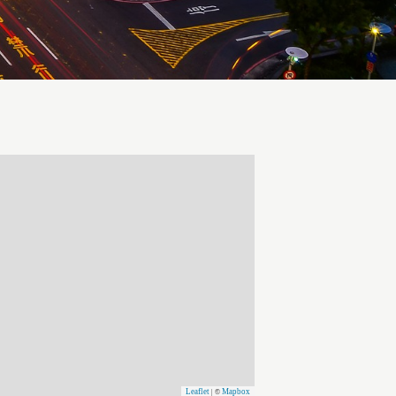
Leaflet
Mapbox
| ©