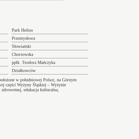
Park Heiloo
Przemysłowa
Słowiański
Chorzowska
ppłk. Teodora Mańczyka
Działkowców
 położone w południowej Polsce, na Górnym
ej części Wyżyny Śląskiej – Wyżynie
 zdrowotnej, edukacja kulturalna,
urę komunikacyjną
Wikipedia
Index ulic
er na Lotnisko serwis 24/7
sko24h.pl, Polska tel.: +48 880 307 773,
Mapa
bujesz
Dojazd lotnisko Rębiechowo
Osiedle Brzezina
ransport na lotniska teraz. Profesjonalny dojazd na
o - Serwis 24h.