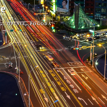
ce
G, OPINIE, POGODA