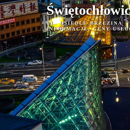
Świętochłowi
UL. OSIEDLE BRZEZINA
INFORMACJE, CENY USŁU