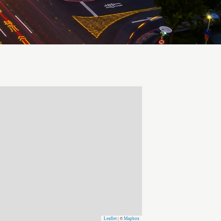
Leaflet
Mapbox
| ©