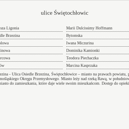
ulice Świętochłowic
usza Ligonia
Marii Dulcissimy Hoffmann
dle Brzezina
Bytomska
olowa
Iwana Miczurina
minowa
Dominika Kamionki
rcowa
Teodora Piechaczka
rów
Marcina Kasprzaka
ezina
- Ulica Osiedle Brzezina, Świętochłowice – miasto na prawach powiatu,
nośląskiego Okręgu Przemysłowego. Miasto leży nad rzeką Rawą, w południow
miasto do zamieszkania, które daje wiele swoim mieszkańcom. Dostęp do opieki
p do edukacji. Miasto posiada przedszkola, przychodnie oraz dobrą infrastrukt
ska
Transf
Przeprowadzki w Świętochłowicach
NaLotni
 adres
oferujemy Wam sprawną pomoc w realizacji i
Potrze
przygotowaniu się do tego przedsięwzięcia doradzając
zamów t
lub całkowicie wyręczając - dołącz do grona
lotnisk
zadowolonych klientów.