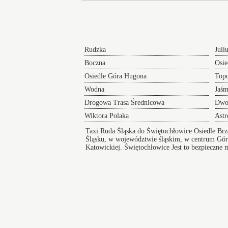
Rudzka
Juli
Boczna
Osie
Osiedle Góra Hugona
Top
Wodna
Jaś
Drogowa Trasa Średnicowa
Dwo
Wiktora Polaka
Ast
Taxi Ruda Śląska do Świętochłowice Osiedle Brz
Śląsku, w województwie śląskim, w centrum Gór
Katowickiej.
Świętochłowice
Jest to bezpieczne 
bezpieczeństwo i infrastruktura, zapewnia dostę
Kochłowice Ośrodek Rekreacyjny Taxi Ruda Ślą
Taksówki w Świętochłowicach
zapewniają bezpieczny i wygodny przejazd pod
na koncert lub innego rodzaju wydarzenie a po
zakończeniu imprezy zapewniamy komfortowy
powrót do domu.