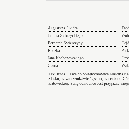
Augustyna Świdra
Teod
Juliana Zubrzyckiego
Wol
Bernarda Świerczyny
Hajd
Rudzka
Park
Jana Kochanowskiego
Uro
Górna
Wal
Taxi Ruda Śląska do Świętochłowice Marcina Ka
Śląsku, w województwie śląskim, w centrum Gór
Katowickiej.
Świętochłowice
Jest przyjazne miej
i infrastruktura, ułatwia dostęp do edukacji. Mi
Rekreacyjny
Taksówki w Świętochłowicach
zapewniają bezpieczny i wygodny przejazd pod
na koncert lub innego rodzaju wydarzenie a po
zakończeniu imprezy zapewniamy komfortowy
powrót do domu.