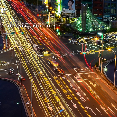
ce
A
G, OPINIE, POGODA