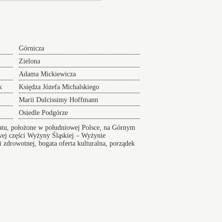
Górnicza
Zielona
Adama Mickiewicza
k
Księdza Józefa Michalskiego
Marii Dulcissimy Hoffmann
Osiedle Podgórze
atu, położone w południowej Polsce, na Górnym
ej części Wyżyny Śląskiej – Wyżynie
 zdrowotnej, bogata oferta kulturalna, porządek
ą
Wikipedia
Index ulic
Kochłowice Ośrodek
er na Lotnisko serwis 24/7
sko24h.pl, Polska tel.: +48 880 307 773,
Mapa
jazd lotnisko Bydgoszcz Szwederowo
Marcina
ka zabukuj przewóz na lotniska z wyprzedzeniem.
iczny dojazd na lotnisko - Serwis 24h.