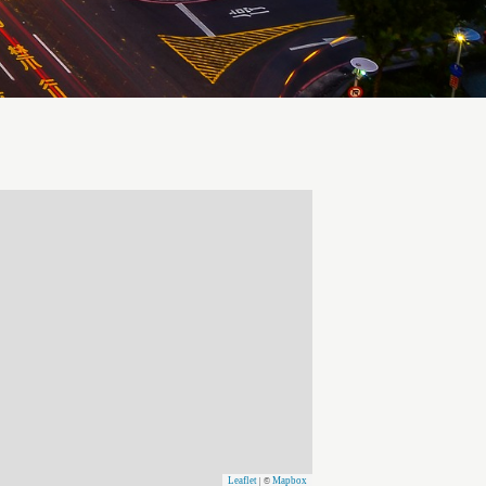
Leaflet
Mapbox
| ©