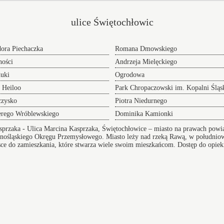
ulice Świętochłowic
ora Piechaczka
Romana Dmowskiego
ności
Andrzeja Mielęckiego
uki
Ogrodowa
 Heiloo
Park Chropaczowski im. Kopalni Śląs
czysko
Piotra Niedurnego
erego Wróblewskiego
Dominika Kamionki
sprzaka
- Ulica Marcina Kasprzaka, Świętochłowice – miasto na prawach powi
nośląskiego Okręgu Przemysłowego. Miasto leży nad rzeką Rawą, w południow
sce do zamieszkania, które stwarza wiele swoim mieszkańcom. Dostęp do opieki
asto posiada szkoły, gabinety medyczne oraz dobrą infrastrukturę komunikacyjn
Transf
Przeprowadzki w Świętochłowicach
NaLotni
 adres
oferujemy Wam sprawną pomoc w realizacji i
Tani
Do
przygotowaniu się do tego przedsięwzięcia doradzając
Kasprza
lub całkowicie wyręczając - dołącz do grona
Błyskaw
zadowolonych klientów.