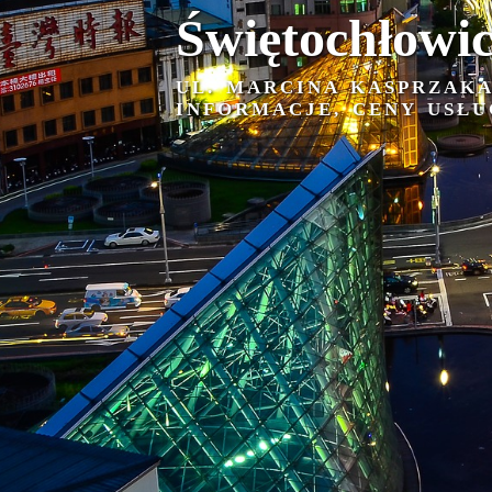
Świętochłowi
UL. MARCINA KASPRZAK
INFORMACJE, CENY USŁU