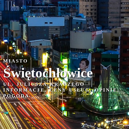
MIASTO
Świętochłowice
UL. JULIUSZA KRAUZEGO
INFORMACJE, CENY USŁUG, OPINIE,
POGODA