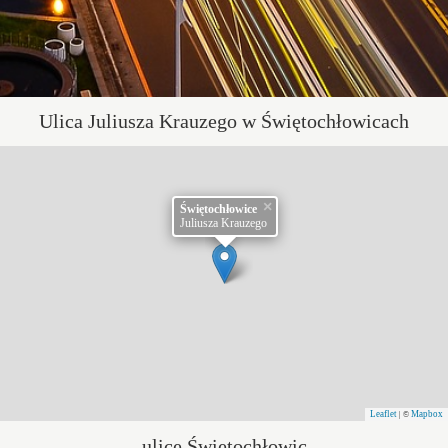
Ulica Juliusza Krauzego w Świętochłowicach
×
Świętochłowice
Juliusza Krauzego
Leaflet
Mapbox
| ©
ulice Świętochłowic