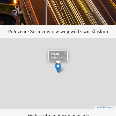
Położenie Sośnicowic w województwie śląskim
×
Miasto
Sośnicowice
Leaflet
Mapbox
| ©
Wykaz ulic w Sośnicowicach