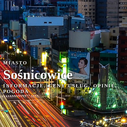
MIASTO
Sośnicowice
INFORMACJE, CENY USŁUG, OPINIE,
POGODA