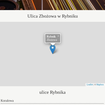
Ulica Zbożowa w Rybniku
×
Rybnik
Zbożowa
Leaflet
Mapbox
| ©
ulice Rybnika
Koralowa