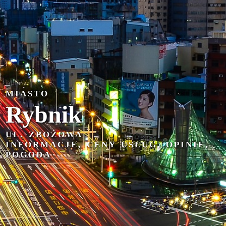
MIASTO
Rybnik
UL. ZBOŻOWA
INFORMACJE, CENY USŁUG, OPINIE,
POGODA