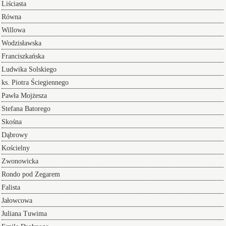
Liściasta
Równa
Willowa
Wodzisławska
Franciszkańska
Ludwika Solskiego
ks. Piotra Ściegiennego
Pawła Mojżesza
Stefana Batorego
Skośna
Dąbrowy
Kościelny
Zwonowicka
Rondo pod Zegarem
Falista
Jałowcowa
Juliana Tuwima