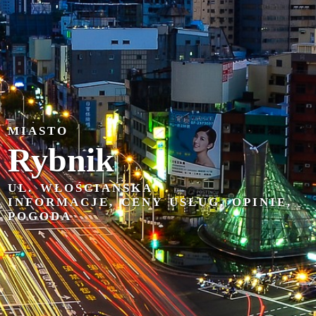
MIASTO
Rybnik
UL. WŁOŚCIAŃSKA
INFORMACJE, CENY USŁUG, OPINIE,
POGODA