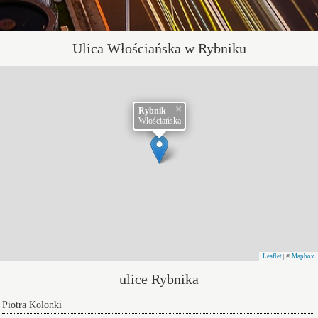
Ulica Włościańska w Rybniku
×
Rybnik
Włościańska
Leaflet
Mapbox
| ©
ulice Rybnika
Piotra Kolonki