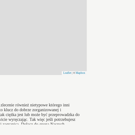
Leaflet
Mapbox
| ©
e zlecenie również nietypowe którego inni
o klucz do dobrze zorganizowanej i
ak ciężka jest lub może być przeprowadzka do
cie wyręczając. Tak więc jeśli potrzebujesz
 i zagranicą. Dołącz do grona Naszych