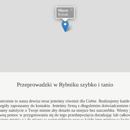
×
Miasto
Rybnik
Przeprowadzki w Rybniku szybko i tanio
ostrożnie to nasza dewiza teraz jesteśmy również dla Ciebie. Realizujemy każd
góły zapraszamy do kontaktu. Jesteśmy firmą z długoletnim doświadczeniem t
my należycie o Twoje mienie aby dotarło na miejsce bez uszczerbku. Wiemy j
ną pomoc w przygotowaniu się do tego przedsięwzięcia doradzając lub całkowi
wojego mienia z i do miasta w województwie oraz w każde inne miejsce w kraju
i Rybnik
, firma: Przeprowadzki i Transport - Najniższe ceny.