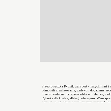
Przeprowadzka
Rybnik
transport - natychmiast i 
odmówili zrealizowania, zadzwoń dogadamy szcze
przeprowadzonej przeprowadzki w Rybniku, zadba
Rybnika dla Ciebie, dlatego oferujemy Wam spraw
naszych usług, chętnie zrealizujemy transport T
zadowolonych klientów. Polecamy
Przeprowadzk