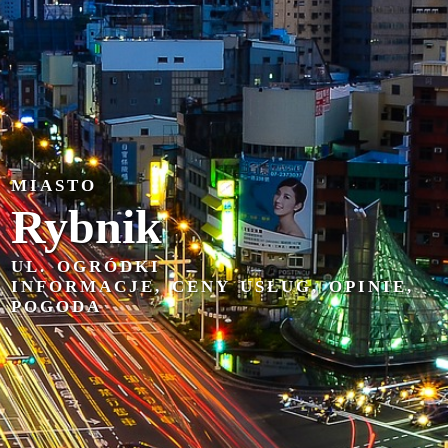
MIASTO
Rybnik
UL. OGRÓDKI
INFORMACJE, CENY USŁUG, OPINIE,
POGODA