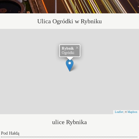
Ulica Ogródki w Rybniku
×
Rybnik
Ogródki
Leaflet
Mapbox
| ©
ulice Rybnika
Pod Hałdą