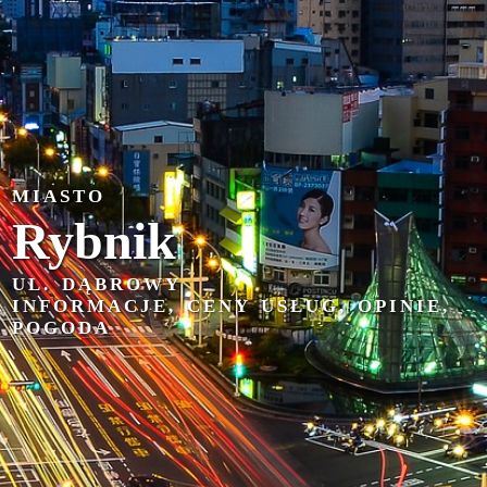
MIASTO
Rybnik
UL. DĄBROWY
INFORMACJE, CENY USŁUG, OPINIE,
POGODA