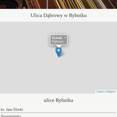
Ulica Dąbrowy w Rybniku
×
Rybnik
Dąbrowy
Leaflet
Mapbox
| ©
ulice Rybnika
ks. Jana Śliwki
Nowomiejska