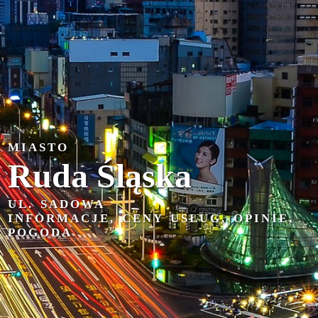
MIASTO
Ruda Śląska
UL. SADOWA
INFORMACJE, CENY USŁUG, OPINIE,
POGODA