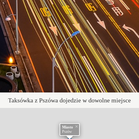
Taksówka z Pszówa dojedzie w dowolne miejsce
×
Miasto
Pszów