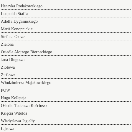
Henryka Rodakowskiego
Leopolda Staffa
Adolfa Dygasińskiego
Marii Konopnickiej
Stefana Okrzei
Zielona
Osiedle Alojzego Biernackiego
Jana Długosza
Ziołowa
Żużlowa
Włodzimierza Majakowskiego
POW
Hugo Kołłątaja
Osiedle Tadeusza Kościuszki
Księcia Witolda
Władysława Jagiełły
Łąkowa