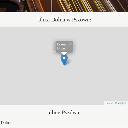
Ulica Dolna w Pszówie
×
Pszów
Dolna
Leaflet
Mapbox
| ©
ulice Pszówa
Dolna