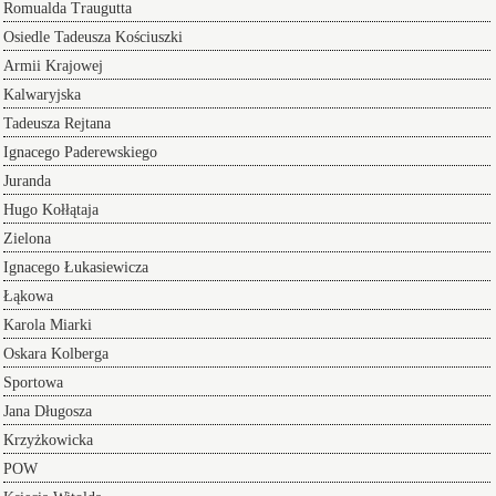
Romualda Traugutta
Osiedle Tadeusza Kościuszki
Armii Krajowej
Kalwaryjska
Tadeusza Rejtana
Ignacego Paderewskiego
Juranda
Hugo Kołłątaja
Zielona
Ignacego Łukasiewicza
Łąkowa
Karola Miarki
Oskara Kolberga
Sportowa
Jana Długosza
Krzyżkowicka
POW