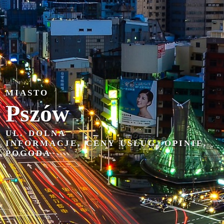
MIASTO
Pszów
UL. DOLNA
INFORMACJE, CENY USŁUG, OPINIE,
POGODA