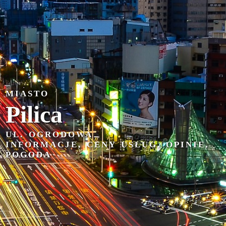
MIASTO
Pilica
UL. OGRODOWA
INFORMACJE, CENY USŁUG, OPINIE,
POGODA