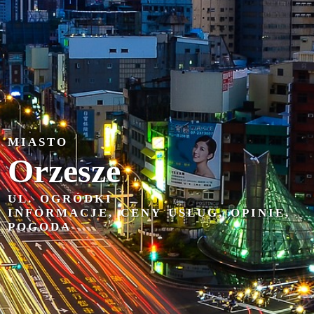
MIASTO
Orzesze
UL. OGRÓDKI
INFORMACJE, CENY USŁUG, OPINIE,
POGODA