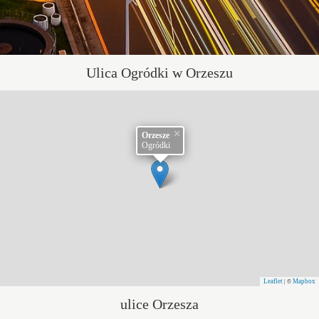
Ulica Ogródki w Orzeszu
×
Orzesze
Ogródki
Leaflet
Mapbox
| ©
ulice Orzesza