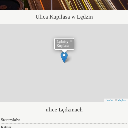
Ulica Kupilasa w Lędzin
×
Lędziny
Kupilasa
Leaflet
Mapbox
| ©
ulice Lędzinach
Storczyków
Ratusz