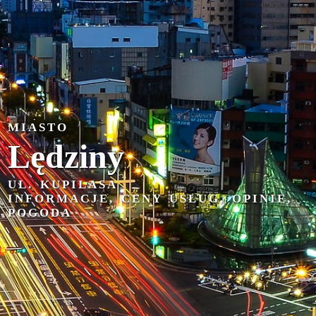
MIASTO
Lędziny
UL. KUPILASA
INFORMACJE, CENY USŁUG, OPINIE,
POGODA