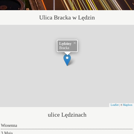
Ulica Bracka w Lędzin
×
Lędziny
Bracka
Leaflet
Mapbox
| ©
ulice Lędzinach
Wiosenna
3 Maja