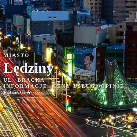
MIASTO
Lędziny
UL. BRACKA
INFORMACJE, CENY USŁUG, OPINIE,
POGODA