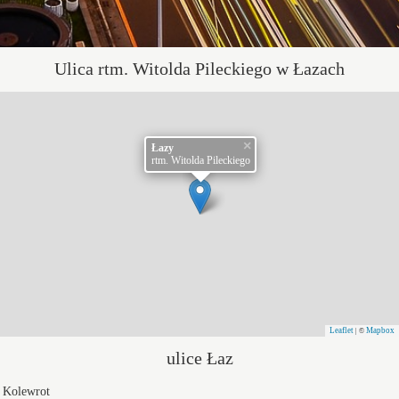
Ulica rtm. Witolda Pileckiego w Łazach
×
Łazy
rtm. Witolda Pileckiego
Leaflet
Mapbox
| ©
ulice Łaz
Kolewrot