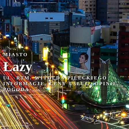
MIASTO
Łazy
UL. RTM. WITOLDA PILECKIEGO
INFORMACJE, CENY USŁUG, OPINIE,
POGODA