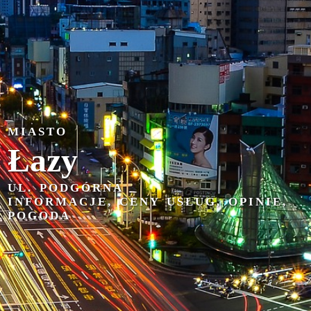
MIASTO
Łazy
UL. PODGÓRNA
INFORMACJE, CENY USŁUG, OPINIE,
POGODA