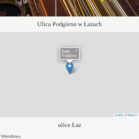
Ulica Podgórna w Łazach
×
Łazy
Podgórna
Leaflet
Mapbox
| ©
ulice Łaz
Wierzbowa