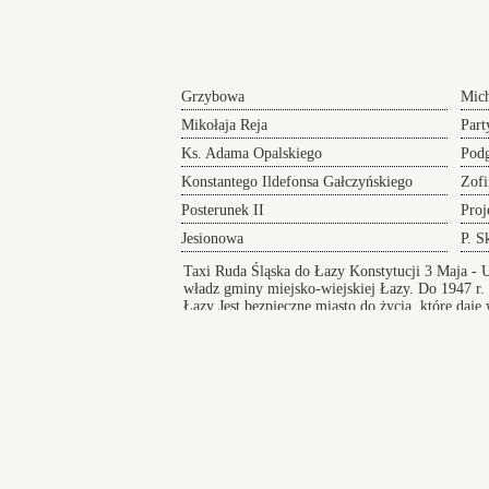
Grzybowa
Mich
Mikołaja Reja
Part
Ks. Adama Opalskiego
Pod
Konstantego Ildefonsa Gałczyńskiego
Zofi
Posterunek II
Proj
Jesionowa
P. S
Taxi Ruda Śląska do Łazy Konstytucji 3 Maja
- U
władz gminy miejsko-wiejskiej Łazy. Do 1947 r.
Łazy
Jest bezpieczne miasto do życia, które daje
edukacji. Miejsce posiada żłobek, przychodnie o
Taksówki w Łazach
zapewniają bezpieczny i wygodny przejazd pod
na koncert lub innego rodzaju wydarzenie a po
zakończeniu imprezy zapewniamy komfortowy
powrót do domu.
Kuźnia Raciborska
Byt