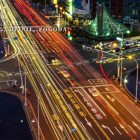
A
G, OPINIE, POGODA