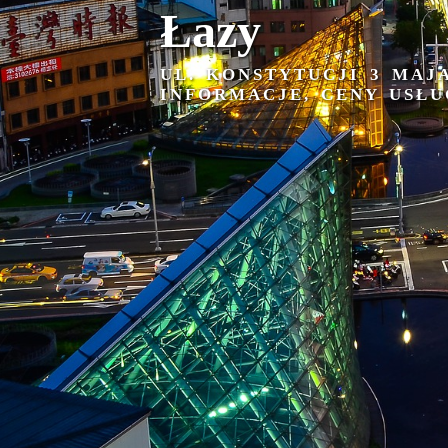
Łazy
UL. KONSTYTUCJI 3 MAJ
INFORMACJE, CENY USŁU