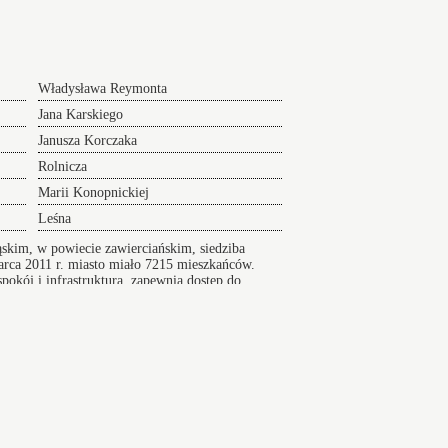
Władysława Reymonta
Jana Karskiego
Janusza Korczaka
Rolnicza
Marii Konopnickiej
Leśna
skim, w powiecie zawierciańskim, siedziba
arca 2011 r. miasto miało 7215 mieszkańców.
pokój i infrastruktura, zapewnia dostęp do
Szpital
Radlin