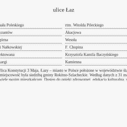
ulice Łaz
ała Poleskiego
rtm. Witolda Pileckiego
yzantów
Akacjowa
górna
Wesoła
i Nałkowskiej
F. Chopina
ektowana
Krzysztofa Kamila Baczyńskiego
kargi
Kamienna
lica Konstytucji 3 Maja, Łazy – miasto w Polsce położone w województwie ślą
 miejscowość była siedzibą gminy Rokitno-Szlacheckie. Według danych z 31 m
 wiele swoim mieszkańcom. Dostęp do opieki zdrowotnej, edukacja kulturalna, s
raz niezawodną infrastrukturę komunikacyjną
Wikipedia
Index ulic
Bielszowice 
Przeprowadzki w Łazach
 adres
oferujemy Wam sprawną pomoc w realizacji i
przygotowaniu się do tego przedsięwzięcia doradzając
lub całkowicie wyręczając - dołącz do grona
zadowolonych klientów.
om
Rydułtowy