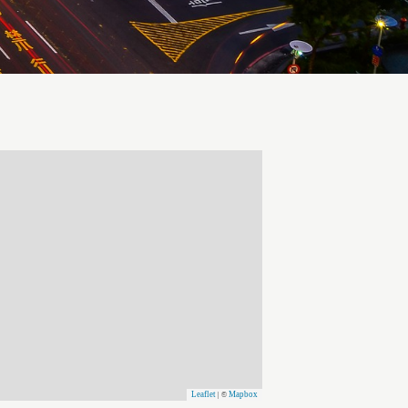
Leaflet
Mapbox
| ©