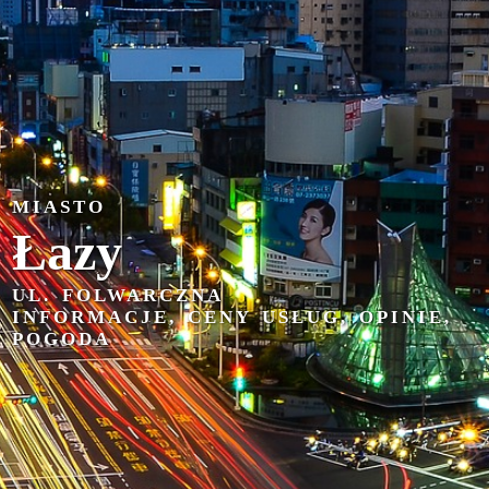
MIASTO
Łazy
UL. FOLWARCZNA
INFORMACJE, CENY USŁUG, OPINIE,
POGODA