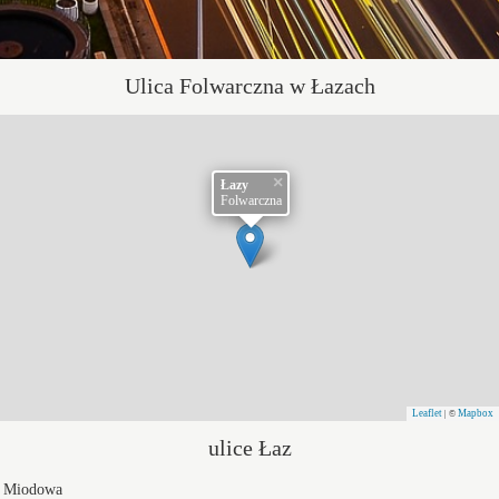
Ulica Folwarczna w Łazach
×
Łazy
Folwarczna
Leaflet
Mapbox
| ©
ulice Łaz
Miodowa