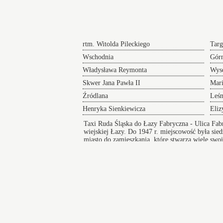
rtm. Witolda Pileckiego
Tar
Wschodnia
Gór
Władysława Reymonta
Wys
Skwer Jana Pawła II
Mari
Źródlana
Leś
Henryka Sienkiewicza
Eliz
Taxi Ruda Śląska do Łazy Fabryczna
- Ulica Fab
wiejskiej Łazy. Do 1947 r. miejscowość była si
miasto do zamieszkania, które stwarza wiele swoi
Miejsce posiada szkoły, przychodnie oraz dobrą 
Taksówki w Łazach
zapewniają bezpieczny i wygodny przejazd pod
na koncert lub innego rodzaju wydarzenie a po
zakończeniu imprezy zapewniamy komfortowy
powrót do domu.
Świętochłowice
Dąb