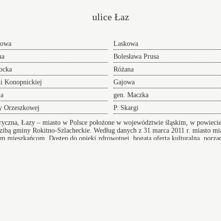
ulice Łaz
gowa
Laskowa
na
Bolesława Prusa
ocka
Różana
i Konopnickiej
Gajowa
na
gen. Maczka
y Orzeszkowej
P. Skargi
ryczna, Łazy – miasto w Polsce położone w województwie śląskim, w powiecie
edzibą gminy Rokitno-Szlacheckie. Według danych z 31 marca 2011 r. miasto 
m mieszkańcom. Dostęp do opieki zdrowotnej, bogata oferta kulturalna, porząde
infrastrukturę komunikacyjną
Wikipedia
Index ulic
Taxi Niepełnosprawnych Ru
Przeprowadzki w Łazach
 adres
oferujemy Wam sprawną pomoc w realizacji i
przygotowaniu się do tego przedsięwzięcia doradzając
lub całkowicie wyręczając - dołącz do grona
zadowolonych klientów.
rowa Górnicza
Żarki