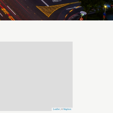
Leaflet
Mapbox
| ©