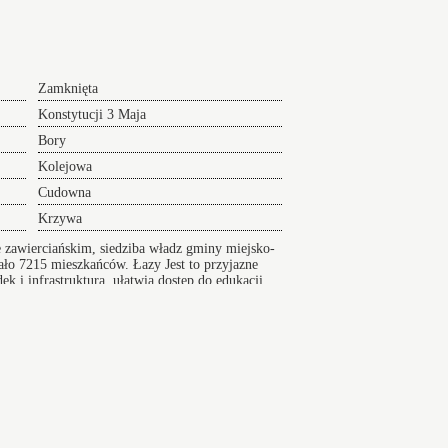
Zamknięta
Konstytucji 3 Maja
Bory
Kolejowa
Cudowna
Krzywa
 zawierciańskim, siedziba władz gminy miejsko-
miało 7215 mieszkańców.
Łazy
Jest to przyjazne
k i infrastruktura, ułatwia dostęp do edukacji.
da Śląska
Jastrzębie-Zdrój