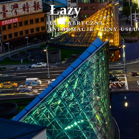
Łazy
UL. FABRYCZNA
INFORMACJE, CENY USŁU