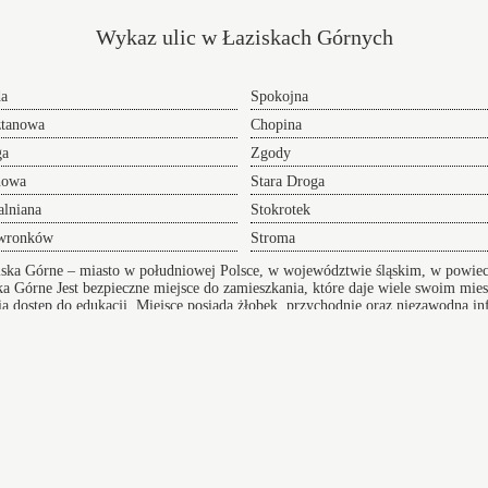
Wykaz ulic w Łaziskach Górnych
da
Spokojna
ztanowa
Chopina
ga
Zgody
nowa
Stara Droga
lniana
Stokrotek
wronków
Stroma
iska Górne – miasto w południowej Polsce, w województwie śląskim, w powie
ka Górne
Jest bezpieczne miejsce do zamieszkania, które daje wiele swoim mie
wnia dostęp do edukacji. Miejsce posiada żłobek, przychodnie oraz niezawodną 
Transf
Przeprowadzki w Łaziskach Górnych
NaLotni
 adres
oferujemy Wam sprawną pomoc w realizacji i
Chces
przygotowaniu się do tego przedsięwzięcia doradzając
lotnisk
lub całkowicie wyręczając - dołącz do grona
24h.
zadowolonych klientów.
y
Łazy