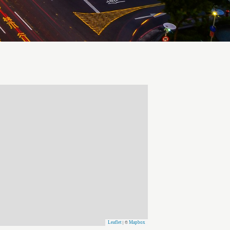
Leaflet
Mapbox
| ©