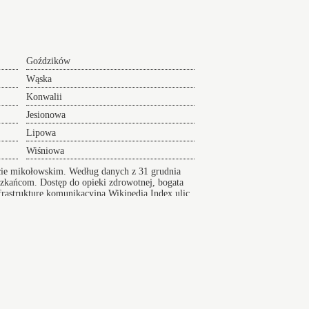
Goździków
Wąska
Konwalii
Jesionowa
Lipowa
Wiśniowa
cie mikołowskim. Według danych z 31 grudnia
szkańcom. Dostęp do opieki zdrowotnej, bogata
infrastrukturę komunikacyjną
Wikipedia
Index ulic
er na Lotnisko serwis 24/7
sko24h.pl, Polska tel.: +48 880 307 773,
Mapa
z
Transport lotnisko Lublinek
zarezerwuj przewóz na
a wcześniej. Ekspresowy transport na lotnisko - Serwis
Żarki