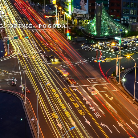
e
G, OPINIE, POGODA