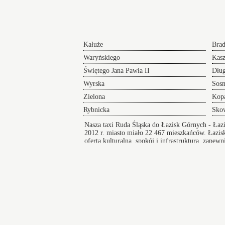
Kałuże
Bra
Waryńskiego
Kas
Świętego Jana Pawła II
Dłu
Wyrska
Sos
Zielona
Kopa
Rybnicka
Sko
Nasza
taxi Ruda Śląska do Łazisk Górnych
- Łaz
2012 r. miasto miało 22 467 mieszkańców.
Łazis
oferta kulturalna, spokój i infrastruktura, zape
Taksówki Ruda Śląska Łaziska Górne
Taksówki w Łaziskach Górnych
zapewniają bezpieczny i wygodny przejazd pod
na koncert lub innego rodzaju wydarzenie a po
zakończeniu imprezy zapewniamy komfortowy
powrót do domu.
Ruda Śląska
Żor