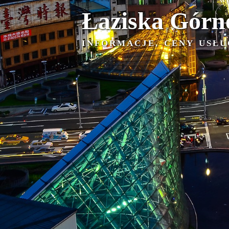
Łaziska Górn
INFORMACJE, CENY USŁU