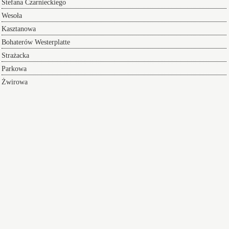
Stefana Czarnieckiego
Wesoła
Kasztanowa
Bohaterów Westerplatte
Strażacka
Parkowa
Żwirowa
Kwiatowa
Leśna
Nasza
taxi Ruda Śląska do Kuźni Raciborskiej
- Kuźnia Raciborska – miasto
w południowej Polsce, w województwie śląskim, w powiecie raciborskim,
siedziba władz gminy miejsko-wiejskiej Kuźnia Raciborska. Przez miasto
przepływa rzeka Ruda.
Kuźnia Raciborska
Jest przyjazne miasto do życia,
które stwarza dużo swoim mieszkańcom. Dostęp do opieki zdrowotnej,
bogata oferta kulturalna, bezpieczeństwo i infrastruktura, zapewnia dostęp do
edukacji. Miejsce posiada przedszkola, przychodnie oraz wspaniałą
infrastrukturę komunikacyjną
Wikipedia
Index ulic
Taksówki Ruda Śląska
Kuźnia Raciborska
Taksówki w Kuźni Raciborskiej
zapewniają bezpieczny i wygodny przejazd pod adres na koncert lub
innego rodzaju wydarzenie a po zakończeniu imprezy zapewniamy