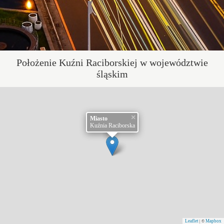
Położenie Kuźni Raciborskiej w województwie
śląskim
×
Miasto
Kuźnia Raciborska
Leaflet
Mapbox
| ©