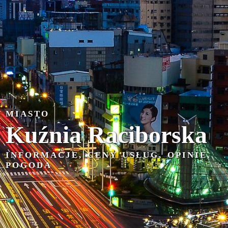
MIASTO
Kuźnia Raciborska
INFORMACJE, CENY USŁUG, OPINIE,
POGODA