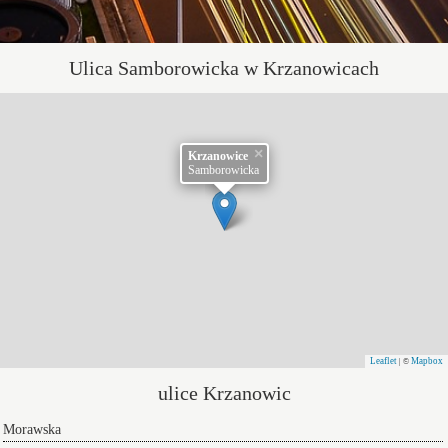
Ulica Samborowicka w Krzanowicach
×
Krzanowice
Samborowicka
Leaflet
Mapbox
| ©
ulice Krzanowic
Morawska