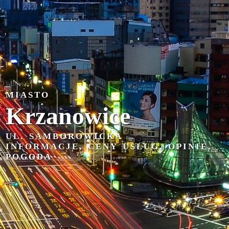
MIASTO
Krzanowice
UL. SAMBOROWICKA
INFORMACJE, CENY USŁUG, OPINIE,
POGODA