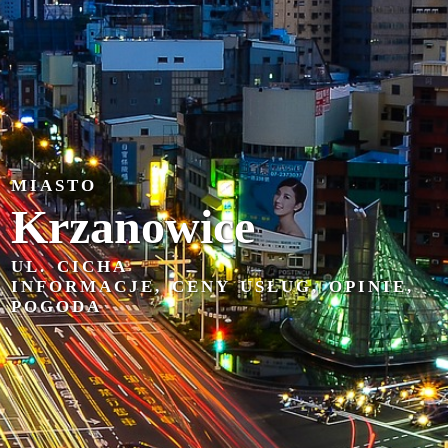
MIASTO
Krzanowice
UL. CICHA
INFORMACJE, CENY USŁUG, OPINIE,
POGODA