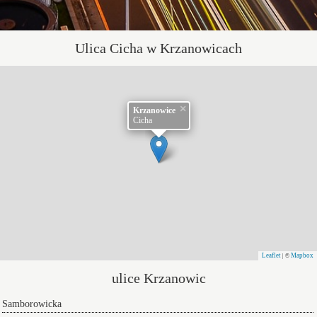
Ulica Cicha w Krzanowicach
×
Krzanowice
Cicha
Leaflet
Mapbox
| ©
ulice Krzanowic
Samborowicka