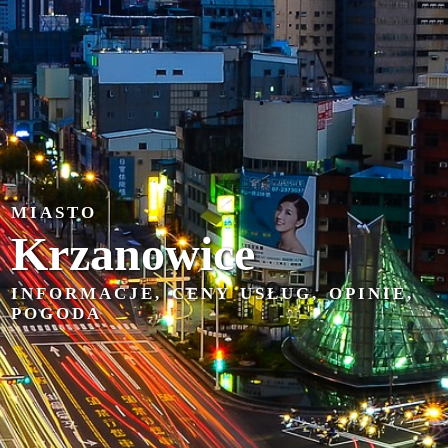
MIASTO
Krzanowice
INFORMACJE, CENY USŁUG, OPINIE,
POGODA