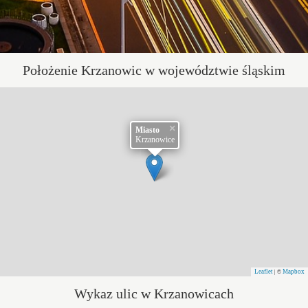
Położenie Krzanowic w województwie śląskim
×
Miasto
Krzanowice
Leaflet
Mapbox
| ©
Wykaz ulic w Krzanowicach