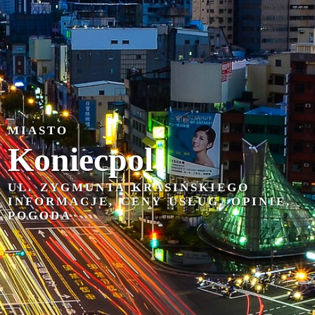
MIASTO
Koniecpol
UL. ZYGMUNTA KRASIŃSKIEGO
INFORMACJE, CENY USŁUG, OPINIE,
POGODA