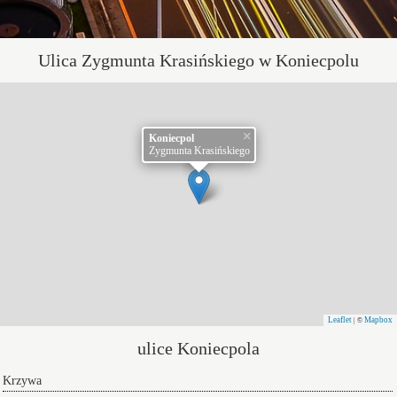
Ulica Zygmunta Krasińskiego w Koniecpolu
×
Koniecpol
Zygmunta Krasińskiego
Leaflet
Mapbox
| ©
ulice Koniecpola
Krzywa