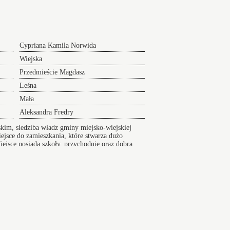
Cypriana Kamila Norwida
Wiejska
Przedmieście Magdasz
Leśna
Mała
Aleksandra Fredry
kim, siedziba władz gminy miejsko-wiejskiej
iejsce do zamieszkania, które stwarza dużo
iejsce posiada szkoły, przychodnie oraz dobrą
Pyskowice