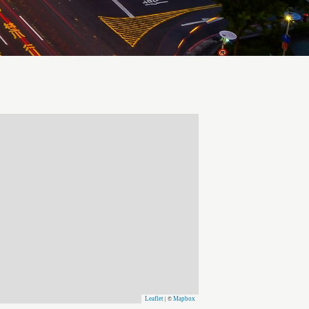
Leaflet
Mapbox
| ©