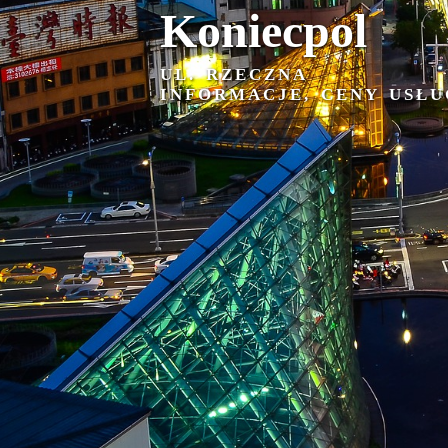
Koniecpol
UL. RZECZNA
INFORMACJE, CENY USŁU