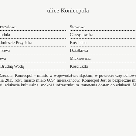
ulice Koniecpola
rzewiowa
Stawowa
hodnia
Chrząstowska
dmieście Przysieka
Kościelna
ybowa
Działkowa
owa
Mickiewicza
 Brudną Wodą
Kościuszki
Rzeczna, Koniecpol – miasto w województwie śląskim, w powiecie częstochows
dnia 2015 roku miasto miało 6094 mieszkańców.
Koniecpol
Jest to bezpieczne m
 edukacja kulturalna, spokój i infrastruktura, zapewnia dostęp do edukacji. M
ic
Radio Telefon Taxi Ruda Śląska
Przeprowadzki w Koniecpolu
 adres
oferujemy Wam sprawną pomoc w realizacji i
przygotowaniu się do tego przedsięwzięcia doradzając
lub całkowicie wyręczając - dołącz do grona
zadowolonych klientów.
niki
Orzesze