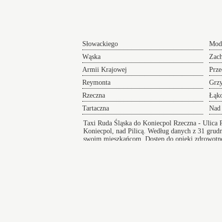
Słowackiego
Mod
Wąska
Zac
Armii Krajowej
Prze
Reymonta
Grz
Rzeczna
Łąk
Tartaczna
Nad
Taxi Ruda Śląska do Koniecpol Rzeczna
- Ulica 
Koniecpol, nad Pilicą. Według danych z 31 gru
swoim mieszkańcom. Dostęp do opieki zdrowotnej,
infrastrukturę komunikacyjną
Wikipedia
Index ul
Taksówki w Koniecpolu
zapewniają bezpieczny i wygodny przejazd pod
na koncert lub innego rodzaju wydarzenie a po
zakończeniu imprezy zapewniamy komfortowy
powrót do domu.
Częstochowa
Woź