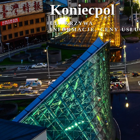
Koniecpol
UL. KRZYWA
INFORMACJE, CENY USŁU