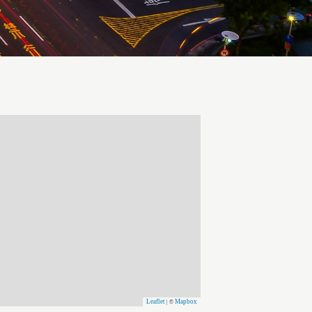
Leaflet
Mapbox
| ©