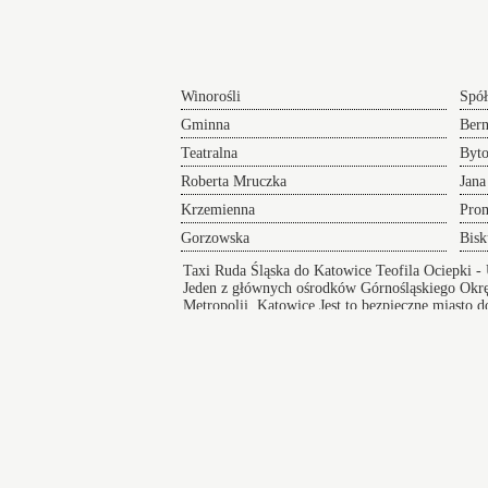
Winorośli
Spół
Gminna
Ber
Teatralna
Byt
Roberta Mruczka
Jana
Krzemienna
Pro
Gorzowska
Bis
Taxi Ruda Śląska do Katowice Teofila Ociepki
- 
Jeden z głównych ośrodków Górnośląskiego Okręg
Metropolii.
Katowice
Jest to bezpieczne miasto d
stwarza dostęp do edukacji. Miejsce posiada żło
Taksówki w Katowicach
zapewniają bezpieczny i wygodny przejazd pod
na koncert lub innego rodzaju wydarzenie a po
zakończeniu imprezy zapewniamy komfortowy
powrót do domu.
Katowice
Kło