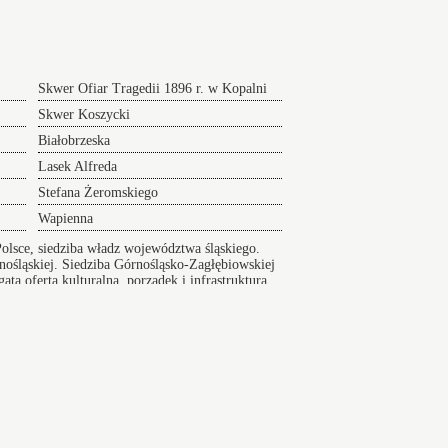
Skwer Ofiar Tragedii 1896 r. w Kopalni
Kleofas
Skwer Koszycki
Białobrzeska
Lasek Alfreda
Stefana Żeromskiego
Wapienna
olsce, siedziba władz województwa śląskiego.
ośląskiej. Siedziba Górnośląsko-Zagłębiowskiej
a oferta kulturalna, porządek i infrastruktura,
x ulic
Taksówka obok Kochłowice Cegielnia
er na Lotnisko serwis 24/7
sko24h.pl, Polska tel.: +48 880 307 773,
Mapa
nały
Transfer lotnisko Balice
Teofila Ociepki zaklep
rt na lotniska wcześniej. Solidny przewóz na lotnisko -
 24h.
Radzionków