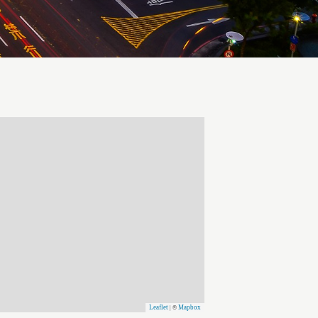
Leaflet
Mapbox
| ©