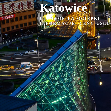
Katowice
UL. TEOFILA OCIEPKI
INFORMACJE, CENY USŁU