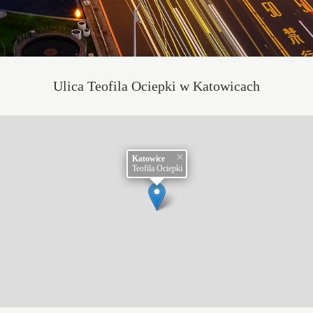
Ulica Teofila Ociepki w Katowicach
×
Katowice
Teofila Ociepki