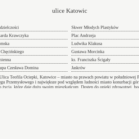
ulice Katowic
dzielczości
Skwer Młodych Plastyków
narda Krawczyka
Plac Andrzeja
omska
Ludwika Klakusa
 Chęcińskiego
Gustawa Morcinka
mienna
ks. Franciszka Ścigały
kupa Czesława Domina
Jaskrów
Ulica Teofila Ociepki, Katowice – miasto na prawach powiatu w południowej P
u Przemysłowego i największe pod względem ludności miasto konurbacji górn
o życia, które daje dużo swoim mieszkańcom. Dostęp do opieki zdrowotnej, bogat
bek, przychodnie oraz niezawodną infrastrukturę komunikacyjną
Wikipedia
Inde
Transf
Przeprowadzki w Katowicach
NaLotni
 adres
oferujemy Wam sprawną pomoc w realizacji i
Dosko
przygotowaniu się do tego przedsięwzięcia doradzając
transpo
lub całkowicie wyręczając - dołącz do grona
Serwis
zadowolonych klientów.
buck
Sławków