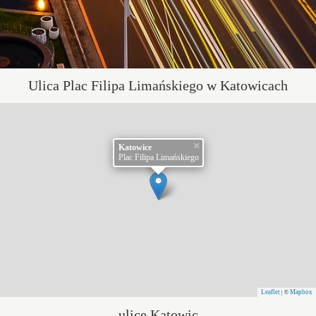
Ulica Plac Filipa Limańskiego w Katowicach
×
Katowice
Plac Filipa Limańskiego
Leaflet
Mapbox
| ©
ulice Katowic