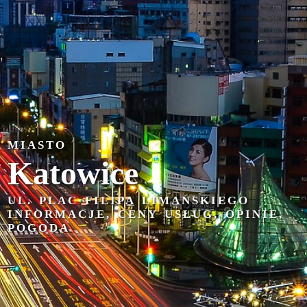
MIASTO
Katowice
UL. PLAC FILIPA LIMAŃSKIEGO
INFORMACJE, CENY USŁUG, OPINIE,
POGODA