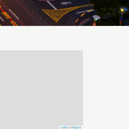
Leaflet
Mapbox
| ©