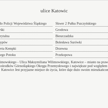
ulice Katowic
o Policji Województwa Śląskiego
Skwer 2 Pułku Pszczyńskiego
śki
Grodowa
rytalna
Bieszczadzka
zypów
Bolesława Surówki
erta Kempki
Drzewna
nego Potoku
Przekopowa
limowskiego
- Ulica Maksymiliana Wilimowskiego, Katowice – miasto na prawa
 ośrodków Górnośląskiego Okręgu Przemysłowego i największe pod względem lu
.
Katowice
Jest przyjazne miejsce do życia, które daje dużo swoim mieszkańco
wia dostęp do edukacji. Miejsce posiada przedszkola, przychodnie oraz dobrą inf
Transf
Przeprowadzki w Katowicach
NaLotni
 adres
oferujemy Wam sprawną pomoc w realizacji i
Solidn
przygotowaniu się do tego przedsięwzięcia doradzając
Wilimo
lub całkowicie wyręczając - dołącz do grona
Solidny
zadowolonych klientów.