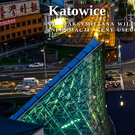
Katowice
UL. MAKSYMILIANA WIL
INFORMACJE, CENY USŁU