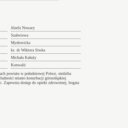
Józefa Nowary
Szałwiowa
Mysłowicka
ks. dr Wiktora Siwka
Michała Kałuży
Konwalii
ch powiatu w południowej Polsce, siedziba
dności miasto konurbacji górnośląskiej.
m. Zapewnia dostęp do opieki zdrowotnej, bogata
rastrukturę komunikacyjną
Wikipedia
Index ulic
er na Lotnisko serwis 24/7
sko24h.pl, Polska tel.: +48 880 307 773,
Mapa
y
Przewóz osób na lotnisko Kraków
Maksymiliana
wskiego zamów dojazd na lotniska przed terminem.
 przejazd na lotnisko - Serwis 24h.