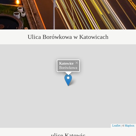
Ulica Borówkowa w Katowicach
×
Katowice
Borówkowa
Leaflet
Mapbox
| ©
ulice Katowic