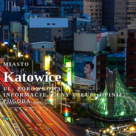
MIASTO
Katowice
UL. BORÓWKOWA
INFORMACJE, CENY USŁUG, OPINIE,
POGODA