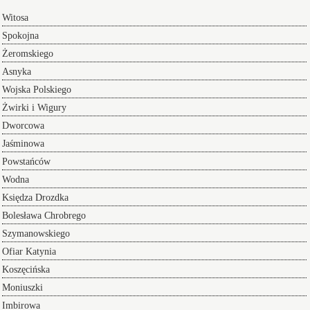
Witosa
Spokojna
Żeromskiego
Asnyka
Wojska Polskiego
Żwirki i Wigury
Dworcowa
Jaśminowa
Powstańców
Wodna
Księdza Drozdka
Bolesława Chrobrego
Szymanowskiego
Ofiar Katynia
Koszęcińska
Moniuszki
Imbirowa