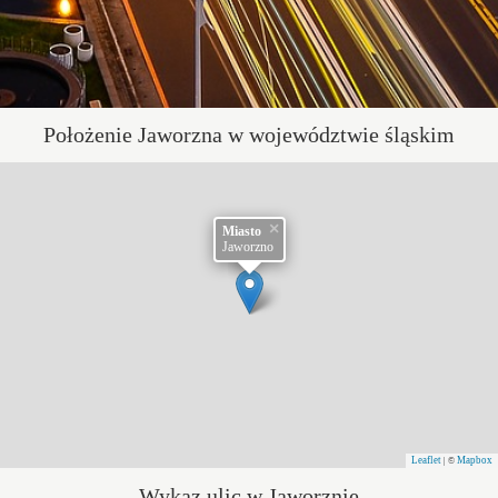
Położenie Jaworzna w województwie śląskim
×
Miasto
Jaworzno
Leaflet
Mapbox
| ©
Wykaz ulic w Jaworznie