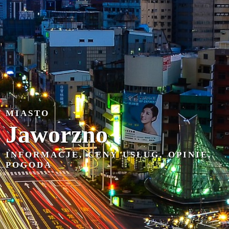
MIASTO
Jaworzno
INFORMACJE, CENY USŁUG, OPINIE,
POGODA