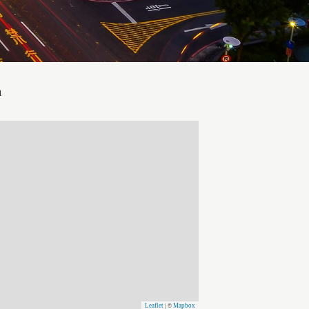
m
Leaflet
Mapbox
| ©