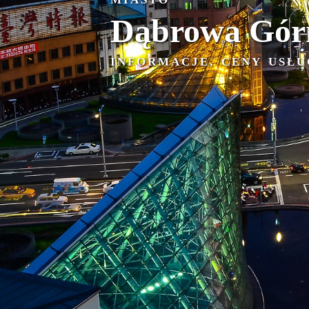
MIASTO
Dąbrowa Gór
INFORMACJE, CENY USŁU