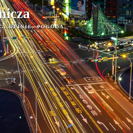
nicza
G, OPINIE, POGODA