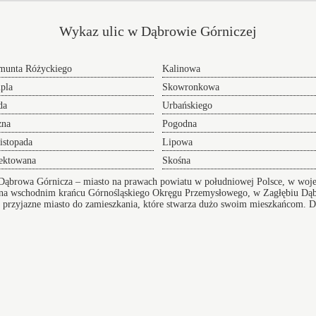
Wykaz ulic w Dąbrowie Górniczej
munta Różyckiego
Kalinowa
pla
Skowronkowa
da
Urbańskiego
zna
Pogodna
istopada
Lipowa
ektowana
Skośna
Dąbrowa Górnicza – miasto na prawach powiatu w południowej Polsce, w woj
ą, na wschodnim krańcu Górnośląskiego Okręgu Przemysłowego, w Zagłębiu Dą
o przyjazne miasto do zamieszkania, które stwarza dużo swoim mieszkańcom. Do
kacji. Miejsce posiada żłobek, gabinety medyczne oraz dobrą infrastrukturę ko
Transf
Przeprowadzki w Dąbrowie Górniczej
NaLotni
 adres
oferujemy Wam sprawną pomoc w realizacji i
Błyska
przygotowaniu się do tego przedsięwzięcia doradzając
zaklep 
lub całkowicie wyręczając - dołącz do grona
Serwis
zadowolonych klientów.