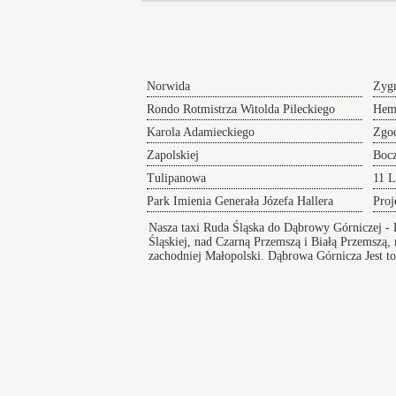
Norwida
Zyg
Rondo Rotmistrza Witolda Pileckiego
Hem
Karola Adamieckiego
Zgo
Zapolskiej
Boc
Tulipanowa
11 L
Park Imienia Generała Józefa Hallera
Proj
Nasza
taxi Ruda Śląska do Dąbrowy Górniczej
- 
Śląskiej, nad Czarną Przemszą i Białą Przemsz
zachodniej Małopolski.
Dąbrowa Górnicza
Jest t
porządek i infrastruktura, ułatwia dostęp do edu
Śląska Dąbrowa Górnicza
Taksówki w Dąbrowie Górniczej
zapewniają bezpieczny i wygodny przejazd pod
na koncert lub innego rodzaju wydarzenie a po
zakończeniu imprezy zapewniamy komfortowy
powrót do domu.