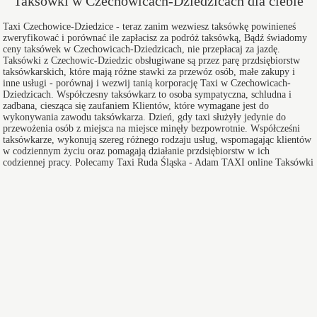
Taksówki w Czechowicach-Dziedzicach dla ciebie
Taxi
Czechowice-Dziedzice
- teraz zanim wezwiesz taksówkę powinieneś
zweryfikować i porównać ile zapłacisz za podróż taksówką, Bądź świadomy
ceny taksówek w Czechowicach-Dziedzicach, nie przepłacaj za jazdę.
Taksówki z Czechowic-Dziedzic obsługiwane są przez parę przdsiębiorstw
taksówkarskich, które mają różne stawki za przewóz osób, małe zakupy i
inne usługi - porównaj i wezwij tanią korporację
Taxi w Czechowicach-
Dziedzicach
. Współczesny taksówkarz to osoba sympatyczna, schludna i
zadbana, ciesząca się zaufaniem Klientów, które wymagane jest do
wykonywania zawodu taksówkarza. Dzień, gdy taxi służyły jedynie do
przewożenia osób z miejsca na miejsce minęły bezpowrotnie. Współcześni
taksówkarze, wykonują szereg różnego rodzaju usług, wspomagając klientów
w codziennym życiu oraz pomagają działanie przdsiębiorstw w ich
codziennej pracy. Polecamy
Taxi Ruda Śląska
- Adam TAXI online Taksówki
dla Ciebie.
Przewozy międzymiastowe
jak uniknąć kłopotliwych przejazdów na dworzec oraz podróżowania
pociągiem lub autokarem, proponujemy bezpieczne przejazdy
międzymiastowe w dogodnych i w przystępnych cenach.
Twoja dyskretna taksówka
chcąc sprostać państwa oczekiwaniom, oferujemy możliwość wynajęcia
naszych taksówek na określony czas, dyskrecję i pełną dyspozycyjność
taksówkarzy.