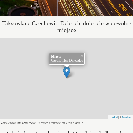
Taksówka z Czechowic-Dziedzic dojedzie w dowolne
miejsce
×
Miasto
Czechowice-Dziedzice
Leaflet
Mapbox
| ©
Zamów teraz Taxi Czechowice-Dziedzice Informacje, ceny usług, opinie